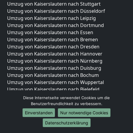
Umzug von Kaiserslautern nach Stuttgart
Umzug von Kaiserslautern nach Düsseldorf
Umzug von Kaiserslautern nach Leipzig
Umzug von Kaiserslautern nach Dortmund
Umzug von Kaiserslautern nach Essen
Umzug von Kaiserslautern nach Bremen
Umzug von Kaiserslautern nach Dresden
Umzug von Kaiserslautern nach Hannover
Umzug von Kaiserslautern nach Nürnberg
Umzug von Kaiserslautern nach Duisburg
Umzug von Kaiserslautern nach Bochum
Umzug von Kaiserslautern nach Wuppertal
Umzug von Kaiserslautern nach Bielefeld
Umzug von Kaiserslautern nach Bonn
Diese Internetseite verwendet Cookies um die
Umzug von Kaiserslautern nach Münster
Benutzerfreundlichkeit zu verbessern.
Einverstanden
Nur notwendige Cookies
Internationale-Umzüge
Datenschutzerklärung
Umzug von Kaiserslautern nach Brasilien
Umzug von Kaiserslautern nach Brunei Darussalam