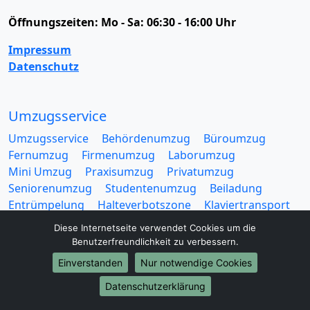
Öffnungszeiten:
Mo - Sa: 06:30 - 16:00 Uhr
Impressum
Datenschutz
Umzugsservice
Umzugsservice
Behördenumzug
Büroumzug
Fernumzug
Firmenumzug
Laborumzug
Mini Umzug
Praxisumzug
Privatumzug
Seniorenumzug
Studentenumzug
Beiladung
Entrümpelung
Halteverbotszone
Klaviertransport
Möbellift
Haushaltsauflösung
Möbeltaxi
Diese Internetseite verwendet Cookies um die
Möbelmitfahrzentrale
Umzugskartons
Benutzerfreundlichkeit zu verbessern.
Einverstanden
Nur notwendige Cookies
Datenschutzerklärung