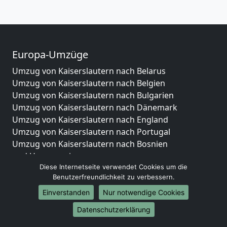
Europa-Umzüge
Umzug von Kaiserslautern nach Belarus
Umzug von Kaiserslautern nach Belgien
Umzug von Kaiserslautern nach Bulgarien
Umzug von Kaiserslautern nach Dänemark
Umzug von Kaiserslautern nach England
Umzug von Kaiserslautern nach Portugal
Umzug von Kaiserslautern nach Bosnien
und Herzegowina
Diese Internetseite verwendet Cookies um die
Umzug von Kaiserslautern nach Irland
Benutzerfreundlichkeit zu verbessern.
Umzug von Kaiserslautern nach Lettland
Umzug von Kaiserslautern nach Zypern
Einverstanden
Nur notwendige Cookies
Umzug von Kaiserslautern nach Kroatien
Datenschutzerklärung
Umzug von Kaiserslautern nach Estland