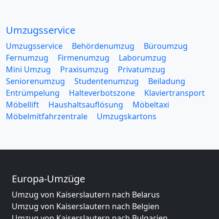
Umzugsservice
Umzugsservice
Behördenumzug
Büroumzug
Fernumzug
Firmenumzug
Laborumzug
Mini Umzug
Praxisumzug
Privatumzug
Seniorenumzug
Studentenumzug
Beiladung
Entrümpelung
Halteverbotszone
Klaviertransport
Möbellift
Haushaltsauflösung
Möbeltaxi
Möbelmitfahrzentrale
Umzugskartons
Europa-Umzüge
Umzug von Kaiserslautern nach Belarus
Umzug von Kaiserslautern nach Belgien
Umzug von Kaiserslautern nach Bulgarien