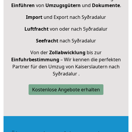
Einführen
von
Umzugsgütern
und
Dokumente
.
Import
und Export nach Syðradalur
Luftfracht
von oder nach Syðradalur
Seefracht
nach Syðradalur
Von der
Zollabwicklung
bis zur
Einfuhrbestimmung
– Wir kennen die perfekten
Partner für den Umzug von Kaiserslautern nach
Syðradalur .
Kostenlose Angebote erhalten