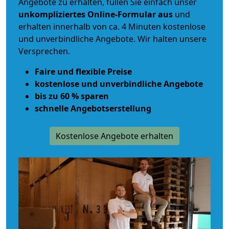
Angebote zu erhalten, füllen Sie einfach unser
unkompliziertes Online-Formular aus
und
erhalten innerhalb von ca. 4 Minuten kostenlose
und unverbindliche Angebote. Wir halten unsere
Versprechen.
Faire und flexible Preise
kostenlose und unverbindliche Angebote
bis zu 60 % sparen
schnelle Angebotserstellung
Kostenlose Angebote erhalten