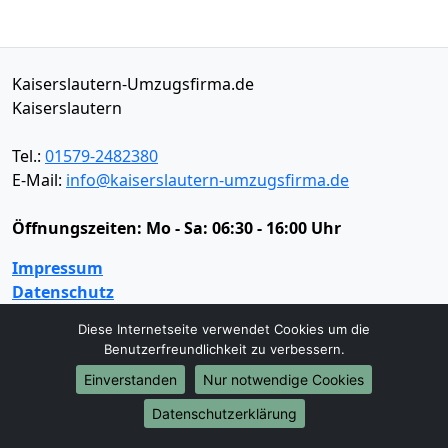
Kaiserslautern-Umzugsfirma.de
Kaiserslautern
Tel.:
01579-2482380
E-Mail:
info@kaiserslautern-umzugsfirma.de
Öffnungszeiten:
Mo - Sa: 06:30 - 16:00 Uhr
Impressum
Datenschutz
Diese Internetseite verwendet Cookies um die
Benutzerfreundlichkeit zu verbessern.
Umzugsservice
Einverstanden
Nur notwendige Cookies
Umzugsservice
Behördenumzug
Büroumzug
Datenschutzerklärung
Fernumzug
Firmenumzug
Laborumzug
Mini Umzug
Praxisumzug
Privatumzug