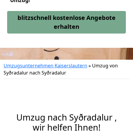
Umzug!
blitzschnell kostenlose Angebote
erhalten
Umzugsunternehmen Kaiserslautern
»
Umzug von
Syðradalur nach Syðradalur
Umzug nach Syðradalur ,
wir helfen Ihnen!