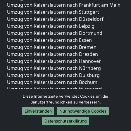
Umzug von Kaiserslautern nach Frankfurt am Main
Umzug von Kaiserslautern nach Stuttgart
Umzug von Kaiserslautern nach Düsseldorf
Umzug von Kaiserslautern nach Leipzig
Umzug von Kaiserslautern nach Dortmund
Umzug von Kaiserslautern nach Essen
Umzug von Kaiserslautern nach Bremen
Umzug von Kaiserslautern nach Dresden
Umzug von Kaiserslautern nach Hannover
Umzug von Kaiserslautern nach Nürnberg
Umzug von Kaiserslautern nach Duisburg
Umzug von Kaiserslautern nach Bochum
Umzug von Kaiserslautern nach Wuppertal
Umzug von Kaiserslautern nach Bielefeld
Diese Internetseite verwendet Cookies um die
Benutzerfreundlichkeit zu verbessern.
Umzug von Kaiserslautern nach Bonn
Umzug von Kaiserslautern nach Münster
Einverstanden
Nur notwendige Cookies
Internationale-Umzüge
Datenschutzerklärung