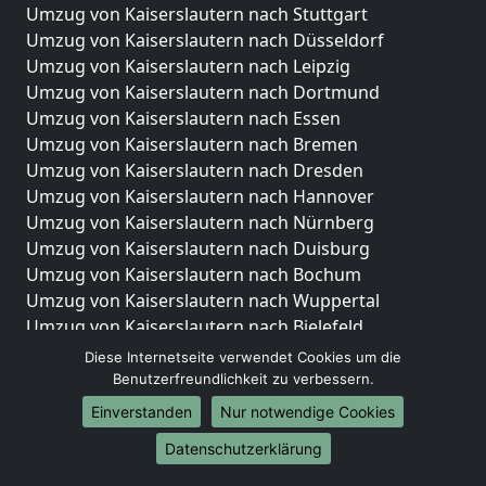
Umzug von Kaiserslautern nach Stuttgart
Umzug von Kaiserslautern nach Düsseldorf
Umzug von Kaiserslautern nach Leipzig
Umzug von Kaiserslautern nach Dortmund
Umzug von Kaiserslautern nach Essen
Umzug von Kaiserslautern nach Bremen
Umzug von Kaiserslautern nach Dresden
Umzug von Kaiserslautern nach Hannover
Umzug von Kaiserslautern nach Nürnberg
Umzug von Kaiserslautern nach Duisburg
Umzug von Kaiserslautern nach Bochum
Umzug von Kaiserslautern nach Wuppertal
Umzug von Kaiserslautern nach Bielefeld
Umzug von Kaiserslautern nach Bonn
Diese Internetseite verwendet Cookies um die
Umzug von Kaiserslautern nach Münster
Benutzerfreundlichkeit zu verbessern.
Einverstanden
Nur notwendige Cookies
Internationale-Umzüge
Datenschutzerklärung
Umzug von Kaiserslautern nach Brasilien
Umzug von Kaiserslautern nach Brunei Darussalam