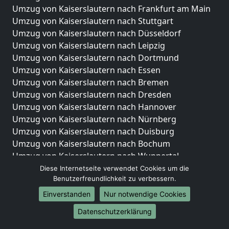
Umzug von Kaiserslautern nach Frankfurt am Main
Umzug von Kaiserslautern nach Stuttgart
Umzug von Kaiserslautern nach Düsseldorf
Umzug von Kaiserslautern nach Leipzig
Umzug von Kaiserslautern nach Dortmund
Umzug von Kaiserslautern nach Essen
Umzug von Kaiserslautern nach Bremen
Umzug von Kaiserslautern nach Dresden
Umzug von Kaiserslautern nach Hannover
Umzug von Kaiserslautern nach Nürnberg
Umzug von Kaiserslautern nach Duisburg
Umzug von Kaiserslautern nach Bochum
Umzug von Kaiserslautern nach Wuppertal
Umzug von Kaiserslautern nach Bielefeld
Diese Internetseite verwendet Cookies um die
Benutzerfreundlichkeit zu verbessern.
Umzug von Kaiserslautern nach Bonn
Umzug von Kaiserslautern nach Münster
Einverstanden
Nur notwendige Cookies
Internationale-Umzüge
Datenschutzerklärung