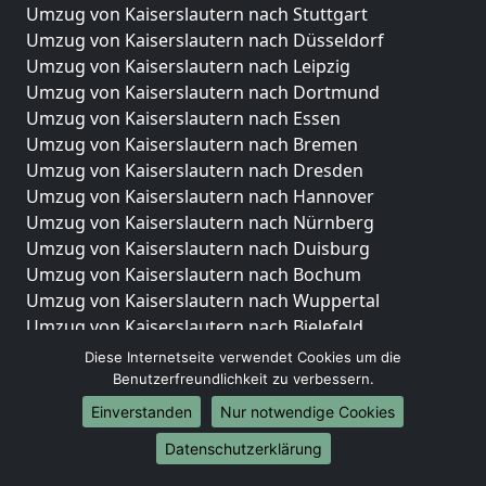
Umzug von Kaiserslautern nach Stuttgart
Umzug von Kaiserslautern nach Düsseldorf
Umzug von Kaiserslautern nach Leipzig
Umzug von Kaiserslautern nach Dortmund
Umzug von Kaiserslautern nach Essen
Umzug von Kaiserslautern nach Bremen
Umzug von Kaiserslautern nach Dresden
Umzug von Kaiserslautern nach Hannover
Umzug von Kaiserslautern nach Nürnberg
Umzug von Kaiserslautern nach Duisburg
Umzug von Kaiserslautern nach Bochum
Umzug von Kaiserslautern nach Wuppertal
Umzug von Kaiserslautern nach Bielefeld
Umzug von Kaiserslautern nach Bonn
Diese Internetseite verwendet Cookies um die
Umzug von Kaiserslautern nach Münster
Benutzerfreundlichkeit zu verbessern.
Einverstanden
Nur notwendige Cookies
Internationale-Umzüge
Datenschutzerklärung
Umzug von Kaiserslautern nach Brasilien
Umzug von Kaiserslautern nach Brunei Darussalam