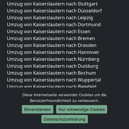
Umzug von Kaiserslautern nach Stuttgart
Umzug von Kaiserslautern nach Düsseldorf
Umzug von Kaiserslautern nach Leipzig
Umzug von Kaiserslautern nach Dortmund
Umzug von Kaiserslautern nach Essen
Umzug von Kaiserslautern nach Bremen
Umzug von Kaiserslautern nach Dresden
Umzug von Kaiserslautern nach Hannover
Umzug von Kaiserslautern nach Nürnberg
Umzug von Kaiserslautern nach Duisburg
Umzug von Kaiserslautern nach Bochum
Umzug von Kaiserslautern nach Wuppertal
Umzug von Kaiserslautern nach Bielefeld
Umzug von Kaiserslautern nach Bonn
Diese Internetseite verwendet Cookies um die
Umzug von Kaiserslautern nach Münster
Benutzerfreundlichkeit zu verbessern.
Einverstanden
Nur notwendige Cookies
Internationale-Umzüge
Datenschutzerklärung
Umzug von Kaiserslautern nach Brasilien
Umzug von Kaiserslautern nach Brunei Darussalam