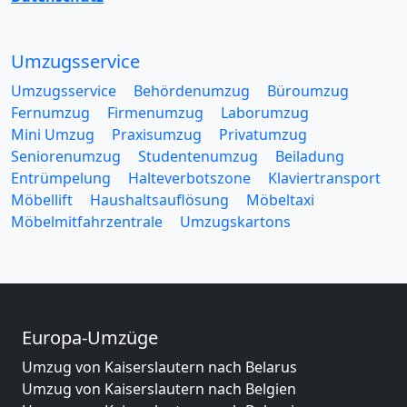
Umzugsservice
Umzugsservice
Behördenumzug
Büroumzug
Fernumzug
Firmenumzug
Laborumzug
Mini Umzug
Praxisumzug
Privatumzug
Seniorenumzug
Studentenumzug
Beiladung
Entrümpelung
Halteverbotszone
Klaviertransport
Möbellift
Haushaltsauflösung
Möbeltaxi
Möbelmitfahrzentrale
Umzugskartons
Europa-Umzüge
Umzug von Kaiserslautern nach Belarus
Umzug von Kaiserslautern nach Belgien