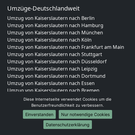
Umzüge-Deutschlandweit
Umzug von Kaiserslautern nach Berlin
Umzug von Kaiserslautern nach Hamburg
Umzug von Kaiserslautern nach München
Umzug von Kaiserslautern nach Köln
Umzug von Kaiserslautern nach Frankfurt am Main
Umzug von Kaiserslautern nach Stuttgart
Umzug von Kaiserslautern nach Düsseldorf
Umzug von Kaiserslautern nach Leipzig
Umzug von Kaiserslautern nach Dortmund
Umzug von Kaiserslautern nach Essen
Umzug von Kaiserslautern nach Bremen
Umzug von Kaiserslautern nach Dresden
Diese Internetseite verwendet Cookies um die
Umzug von Kaiserslautern nach Hannover
Benutzerfreundlichkeit zu verbessern.
Umzug von Kaiserslautern nach Nürnberg
Einverstanden
Nur notwendige Cookies
Umzug von Kaiserslautern nach Duisburg
Datenschutzerklärung
Umzug von Kaiserslautern nach Bochum
Umzug von Kaiserslautern nach Wuppertal