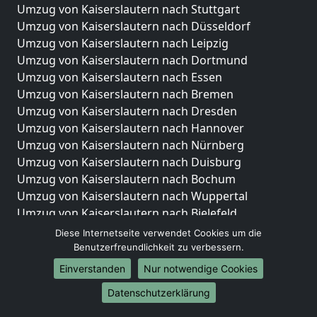
Umzug von Kaiserslautern nach Stuttgart
Umzug von Kaiserslautern nach Düsseldorf
Umzug von Kaiserslautern nach Leipzig
Umzug von Kaiserslautern nach Dortmund
Umzug von Kaiserslautern nach Essen
Umzug von Kaiserslautern nach Bremen
Umzug von Kaiserslautern nach Dresden
Umzug von Kaiserslautern nach Hannover
Umzug von Kaiserslautern nach Nürnberg
Umzug von Kaiserslautern nach Duisburg
Umzug von Kaiserslautern nach Bochum
Umzug von Kaiserslautern nach Wuppertal
Umzug von Kaiserslautern nach Bielefeld
Umzug von Kaiserslautern nach Bonn
Diese Internetseite verwendet Cookies um die
Umzug von Kaiserslautern nach Münster
Benutzerfreundlichkeit zu verbessern.
Einverstanden
Nur notwendige Cookies
Internationale-Umzüge
Datenschutzerklärung
Umzug von Kaiserslautern nach Brasilien
Umzug von Kaiserslautern nach Brunei Darussalam