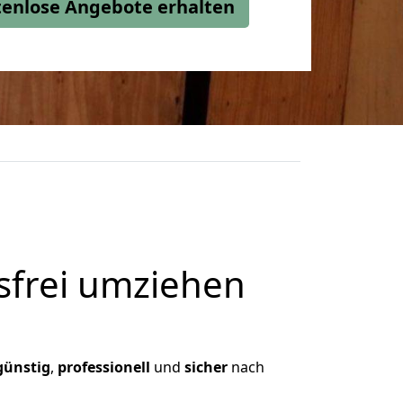
stenlose Angebote erhalten
frei umziehen
günstig
,
professionell
und
sicher
nach