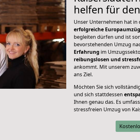
helfen für de
Unser Unternehmen hat in
erfolgreiche Europaumzü
begleiten dürfen und ist so
bevorstehenden Umzug nac
Erfahrung
im Umzugssektor
reibungslosen und stressf
ankommt. Mit unserem zuve
ans Ziel.
Möchten Sie sich vollständ
und sich stattdessen
entsp
Ihnen genau das. Es umfasst 
stressfreien Umzug von Kai
Kostenlo