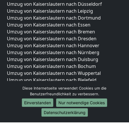
Umzug von Kaiserslautern nach Düsseldorf
Umzug von Kaiserslautern nach Leipzig
Umzug von Kaiserslautern nach Dortmund
Umzug von Kaiserslautern nach Essen
Umzug von Kaiserslautern nach Bremen
Umzug von Kaiserslautern nach Dresden
Umzug von Kaiserslautern nach Hannover
Umzug von Kaiserslautern nach Nürnberg
Umzug von Kaiserslautern nach Duisburg
Umzug von Kaiserslautern nach Bochum
Umzug von Kaiserslautern nach Wuppertal
Umzug von Kaiserslautern nach Bielefeld
Umzug von Kaiserslautern nach Bonn
Diese Internetseite verwendet Cookies um die
Umzug von Kaiserslautern nach Münster
Benutzerfreundlichkeit zu verbessern.
Einverstanden
Nur notwendige Cookies
Internationale-Umzüge
Datenschutzerklärung
Umzug von Kaiserslautern nach Brasilien
Umzug von Kaiserslautern nach Brunei Darussalam
Umzug von Kaiserslautern nach Burkina Faso