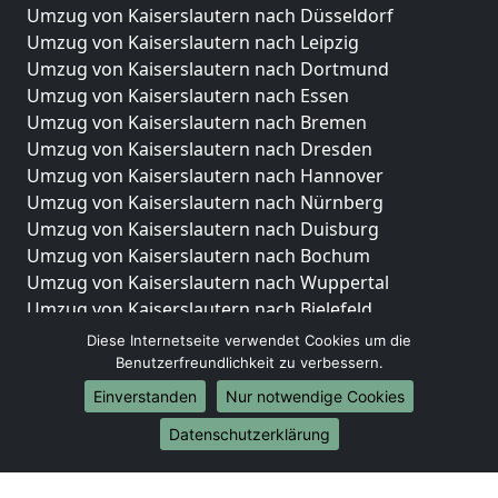
Umzug von Kaiserslautern nach Düsseldorf
Umzug von Kaiserslautern nach Leipzig
Umzug von Kaiserslautern nach Dortmund
Umzug von Kaiserslautern nach Essen
Umzug von Kaiserslautern nach Bremen
Umzug von Kaiserslautern nach Dresden
Umzug von Kaiserslautern nach Hannover
Umzug von Kaiserslautern nach Nürnberg
Umzug von Kaiserslautern nach Duisburg
Umzug von Kaiserslautern nach Bochum
Umzug von Kaiserslautern nach Wuppertal
Umzug von Kaiserslautern nach Bielefeld
Umzug von Kaiserslautern nach Bonn
Diese Internetseite verwendet Cookies um die
Umzug von Kaiserslautern nach Münster
Benutzerfreundlichkeit zu verbessern.
Einverstanden
Nur notwendige Cookies
Internationale-Umzüge
Datenschutzerklärung
Umzug von Kaiserslautern nach Brasilien
Umzug von Kaiserslautern nach Brunei Darussalam
Umzug von Kaiserslautern nach Burkina Faso