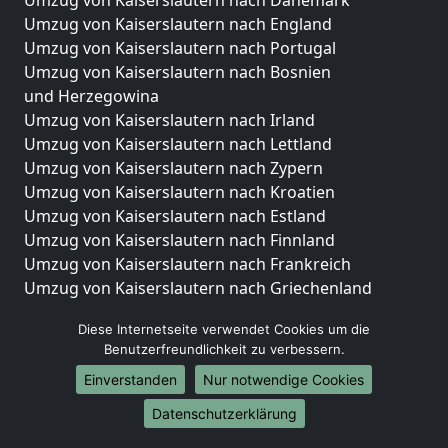
Umzug von Kaiserslautern nach Dänemark
Umzug von Kaiserslautern nach England
Umzug von Kaiserslautern nach Portugal
Umzug von Kaiserslautern nach Bosnien
und Herzegowina
Umzug von Kaiserslautern nach Irland
Umzug von Kaiserslautern nach Lettland
Umzug von Kaiserslautern nach Zypern
Umzug von Kaiserslautern nach Kroatien
Umzug von Kaiserslautern nach Estland
Umzug von Kaiserslautern nach Finnland
Umzug von Kaiserslautern nach Frankreich
Umzug von Kaiserslautern nach Griechenland
Umzug von Kaiserslautern nach Italien
Diese Internetseite verwendet Cookies um die
Umzug von Kaiserslautern nach Liechtenstein
Benutzerfreundlichkeit zu verbessern.
Umzug von Kaiserslautern nach Luxemburg
Einverstanden
Nur notwendige Cookies
Umzug von Kaiserslautern nach Niederlande
Umzug von Kaiserslautern nach Norwegen
Datenschutzerklärung
Umzüge-Deutschlandweit