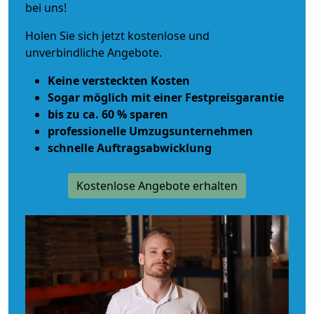
bei uns!
Holen Sie sich jetzt kostenlose und
unverbindliche Angebote.
Keine versteckten Kosten
Sogar möglich mit einer Festpreisgarantie
bis zu ca. 60 % sparen
professionelle Umzugsunternehmen
schnelle Auftragsabwicklung
Kostenlose Angebote erhalten