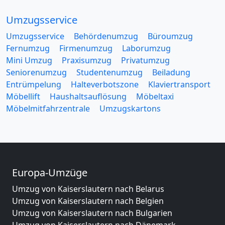
Umzugsservice
Umzugsservice
Behördenumzug
Büroumzug
Fernumzug
Firmenumzug
Laborumzug
Mini Umzug
Praxisumzug
Privatumzug
Seniorenumzug
Studentenumzug
Beiladung
Entrümpelung
Halteverbotszone
Klaviertransport
Möbellift
Haushaltsauflösung
Möbeltaxi
Möbelmitfahrzentrale
Umzugskartons
Europa-Umzüge
Umzug von Kaiserslautern nach Belarus
Umzug von Kaiserslautern nach Belgien
Umzug von Kaiserslautern nach Bulgarien