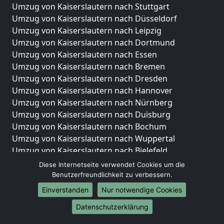
Umzug von Kaiserslautern nach Stuttgart
Umzug von Kaiserslautern nach Düsseldorf
Umzug von Kaiserslautern nach Leipzig
Umzug von Kaiserslautern nach Dortmund
Umzug von Kaiserslautern nach Essen
Umzug von Kaiserslautern nach Bremen
Umzug von Kaiserslautern nach Dresden
Umzug von Kaiserslautern nach Hannover
Umzug von Kaiserslautern nach Nürnberg
Umzug von Kaiserslautern nach Duisburg
Umzug von Kaiserslautern nach Bochum
Umzug von Kaiserslautern nach Wuppertal
Umzug von Kaiserslautern nach Bielefeld
Umzug von Kaiserslautern nach Bonn
Diese Internetseite verwendet Cookies um die
Umzug von Kaiserslautern nach Münster
Benutzerfreundlichkeit zu verbessern.
Einverstanden
Nur notwendige Cookies
Internationale-Umzüge
Datenschutzerklärung
Umzug von Kaiserslautern nach Brasilien
Umzug von Kaiserslautern nach Brunei Darussalam