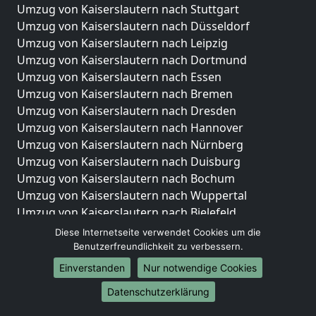
Umzug von Kaiserslautern nach Stuttgart
Umzug von Kaiserslautern nach Düsseldorf
Umzug von Kaiserslautern nach Leipzig
Umzug von Kaiserslautern nach Dortmund
Umzug von Kaiserslautern nach Essen
Umzug von Kaiserslautern nach Bremen
Umzug von Kaiserslautern nach Dresden
Umzug von Kaiserslautern nach Hannover
Umzug von Kaiserslautern nach Nürnberg
Umzug von Kaiserslautern nach Duisburg
Umzug von Kaiserslautern nach Bochum
Umzug von Kaiserslautern nach Wuppertal
Umzug von Kaiserslautern nach Bielefeld
Umzug von Kaiserslautern nach Bonn
Diese Internetseite verwendet Cookies um die
Umzug von Kaiserslautern nach Münster
Benutzerfreundlichkeit zu verbessern.
Einverstanden
Nur notwendige Cookies
Internationale-Umzüge
Datenschutzerklärung
Umzug von Kaiserslautern nach Brasilien
Umzug von Kaiserslautern nach Brunei Darussalam