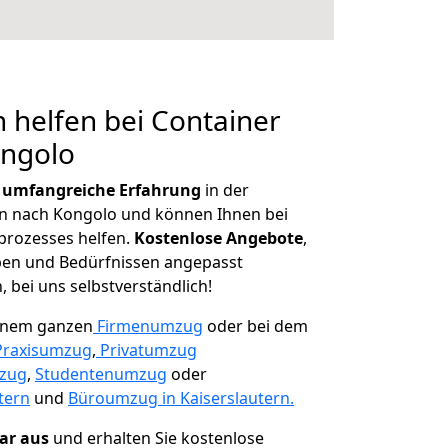
 helfen bei Container
ongolo
r
umfangreiche Erfahrung
in der
 nach Kongolo und können Ihnen bei
prozesses helfen.
K
ostenlose Angebote
,
ben und Bedürfnissen angepasst
 bei uns selbstverständlich!
einem ganzen
Firmenumzug
oder bei dem
Praxisumzug
,
Privatumzug
zug
,
Studentenumzug
oder
tern
und
Büroumzug in Kaiserslautern.
lar aus
und erhalten Sie kostenlose