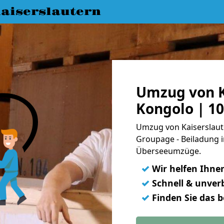
aiserslautern
Umzug von K
Kongolo | 1
Umzug von Kaiserslaute
Groupage - Beiladung i
Überseeumzüge.
✓
Wir helfen Ihne
✓
Schnell & unverb
✓
Finden Sie das 