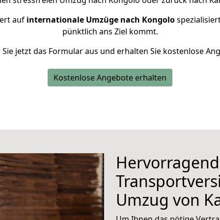
nen stressfreien Umzug nach Kongolo oder zurück nach Kai
ert auf
internationale Umzüge nach Kongolo
spezialisier
pünktlich ans Ziel kommt.
n Sie jetzt das Formular aus und erhalten Sie kostenlose An
Kostenlose Angebote erhalten
Hervorragend
Transportvers
Umzug von Ka
Um Ihnen das nötige Vertra