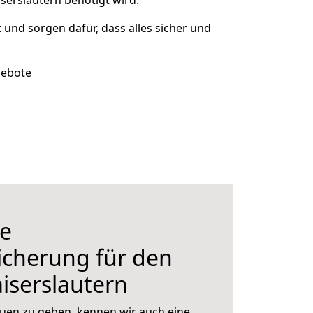
serslautern benötigt wird.
t und sorgen dafür, dass alles sicher und
gebote
e
icherung für den
iserslautern
uen zu geben, kennen wir auch eine