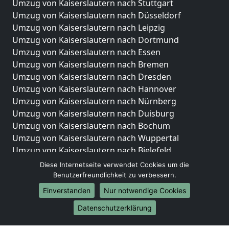
Umzug von Kaiserslautern nach Stuttgart
Umzug von Kaiserslautern nach Düsseldorf
Umzug von Kaiserslautern nach Leipzig
Umzug von Kaiserslautern nach Dortmund
Umzug von Kaiserslautern nach Essen
Umzug von Kaiserslautern nach Bremen
Umzug von Kaiserslautern nach Dresden
Umzug von Kaiserslautern nach Hannover
Umzug von Kaiserslautern nach Nürnberg
Umzug von Kaiserslautern nach Duisburg
Umzug von Kaiserslautern nach Bochum
Umzug von Kaiserslautern nach Wuppertal
Umzug von Kaiserslautern nach Bielefeld
Umzug von Kaiserslautern nach Bonn
Diese Internetseite verwendet Cookies um die
Umzug von Kaiserslautern nach Münster
Benutzerfreundlichkeit zu verbessern.
Einverstanden
Nur notwendige Cookies
Internationale-Umzüge
Datenschutzerklärung
Umzug von Kaiserslautern nach Brasilien
Umzug von Kaiserslautern nach Brunei Darussalam