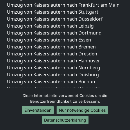
Umzug von Kaiserslautern nach Frankfurt am Main
Umzug von Kaiserslautern nach Stuttgart
Umzug von Kaiserslautern nach Düsseldorf
Umzug von Kaiserslautern nach Leipzig
Umzug von Kaiserslautern nach Dortmund
Umzug von Kaiserslautern nach Essen
Umzug von Kaiserslautern nach Bremen
Umzug von Kaiserslautern nach Dresden
Umzug von Kaiserslautern nach Hannover
Umzug von Kaiserslautern nach Nürnberg
Umzug von Kaiserslautern nach Duisburg
Umzug von Kaiserslautern nach Bochum
Umzug von Kaiserslautern nach Wuppertal
Umzug von Kaiserslautern nach Bielefeld
Diese Internetseite verwendet Cookies um die
Benutzerfreundlichkeit zu verbessern.
Umzug von Kaiserslautern nach Bonn
Umzug von Kaiserslautern nach Münster
Einverstanden
Nur notwendige Cookies
Internationale-Umzüge
Datenschutzerklärung