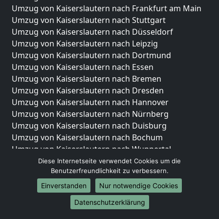
Umzug von Kaiserslautern nach Frankfurt am Main
Umzug von Kaiserslautern nach Stuttgart
Umzug von Kaiserslautern nach Düsseldorf
Umzug von Kaiserslautern nach Leipzig
Umzug von Kaiserslautern nach Dortmund
Umzug von Kaiserslautern nach Essen
Umzug von Kaiserslautern nach Bremen
Umzug von Kaiserslautern nach Dresden
Umzug von Kaiserslautern nach Hannover
Umzug von Kaiserslautern nach Nürnberg
Umzug von Kaiserslautern nach Duisburg
Umzug von Kaiserslautern nach Bochum
Umzug von Kaiserslautern nach Wuppertal
Umzug von Kaiserslautern nach Bielefeld
Diese Internetseite verwendet Cookies um die
Benutzerfreundlichkeit zu verbessern.
Umzug von Kaiserslautern nach Bonn
Umzug von Kaiserslautern nach Münster
Einverstanden
Nur notwendige Cookies
Internationale-Umzüge
Datenschutzerklärung