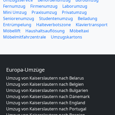
Umzugsservice
Behördenumzug
Büroumzug
Fernumzug
Firmenumzug
Laborumzug
Mini Umzug
Praxisumzug
Privatumzug
Seniorenumzug
Studentenumzug
Beiladung
Entrümpelung
Halteverbotszone
Klaviertransport
Möbellift
Haushaltsauflösung
Möbeltaxi
Möbelmitfahrzentrale
Umzugskartons
Europa-Umzüge
Umzug von Kaiserslautern nach Belarus
Umzug von Kaiserslautern nach Belgien
Umzug von Kaiserslautern nach Bulgarien
Umzug von Kaiserslautern nach Dänemark
Umzug von Kaiserslautern nach England
Umzug von Kaiserslautern nach Portugal