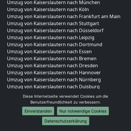
Umzug von Kaiserslautern nach München
Umzug von Kaiserslautern nach Köln
Umzug von Kaiserslautern nach Frankfurt am Main
Umzug von Kaiserslautern nach Stuttgart
Umzug von Kaiserslautern nach Düsseldorf
Umzug von Kaiserslautern nach Leipzig
Umzug von Kaiserslautern nach Dortmund
Umzug von Kaiserslautern nach Essen
Umzug von Kaiserslautern nach Bremen
Umzug von Kaiserslautern nach Dresden
Umzug von Kaiserslautern nach Hannover
Umzug von Kaiserslautern nach Nürnberg
Umzug von Kaiserslautern nach Duisburg
Umzug von Kaiserslautern nach Bochum
Diese Internetseite verwendet Cookies um die
Umzug von Kaiserslautern nach Wuppertal
Benutzerfreundlichkeit zu verbessern.
Umzug von Kaiserslautern nach Bielefeld
Einverstanden
Nur notwendige Cookies
Umzug von Kaiserslautern nach Bonn
Datenschutzerklärung
Umzug von Kaiserslautern nach Münster