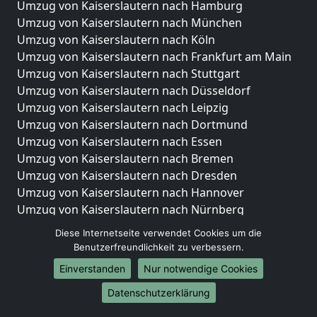
Umzug von Kaiserslautern nach Hamburg
Umzug von Kaiserslautern nach München
Umzug von Kaiserslautern nach Köln
Umzug von Kaiserslautern nach Frankfurt am Main
Umzug von Kaiserslautern nach Stuttgart
Umzug von Kaiserslautern nach Düsseldorf
Umzug von Kaiserslautern nach Leipzig
Umzug von Kaiserslautern nach Dortmund
Umzug von Kaiserslautern nach Essen
Umzug von Kaiserslautern nach Bremen
Umzug von Kaiserslautern nach Dresden
Umzug von Kaiserslautern nach Hannover
Umzug von Kaiserslautern nach Nürnberg
Umzug von Kaiserslautern nach Duisburg
Diese Internetseite verwendet Cookies um die
Umzug von Kaiserslautern nach Bochum
Benutzerfreundlichkeit zu verbessern.
Umzug von Kaiserslautern nach Wuppertal
Einverstanden
Nur notwendige Cookies
Umzug von Kaiserslautern nach Bielefeld
Datenschutzerklärung
Umzug von Kaiserslautern nach Bonn
Umzug von Kaiserslautern nach Münster