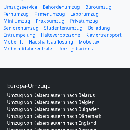
Umzugsservice
Behördenumzug
Büroumzug
Fernumzug
Firmenumzug
Laborumzug
Mini Umzug
Praxisumzug
Privatumzug
Seniorenumzug
Studentenumzug
Beiladung
Entrümpelung
Halteverbotszone
Klaviertransport
Möbellift
Haushaltsauflösung
Möbeltaxi
Möbelmitfahrzentrale
Umzugskartons
Europa-Umzüge
Umzug von Kaiserslautern nach Belarus
Umzug von Kaiserslautern nach Belgien
Umzug von Kaiserslautern nach Bulgarien
Umzug von Kaiserslautern nach Dänemark
Umzug von Kaiserslautern nach England