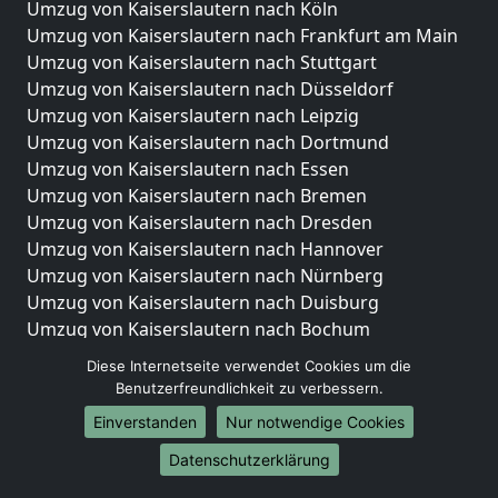
Umzug von Kaiserslautern nach Köln
Umzug von Kaiserslautern nach Frankfurt am Main
Umzug von Kaiserslautern nach Stuttgart
Umzug von Kaiserslautern nach Düsseldorf
Umzug von Kaiserslautern nach Leipzig
Umzug von Kaiserslautern nach Dortmund
Umzug von Kaiserslautern nach Essen
Umzug von Kaiserslautern nach Bremen
Umzug von Kaiserslautern nach Dresden
Umzug von Kaiserslautern nach Hannover
Umzug von Kaiserslautern nach Nürnberg
Umzug von Kaiserslautern nach Duisburg
Umzug von Kaiserslautern nach Bochum
Umzug von Kaiserslautern nach Wuppertal
Diese Internetseite verwendet Cookies um die
Umzug von Kaiserslautern nach Bielefeld
Benutzerfreundlichkeit zu verbessern.
Umzug von Kaiserslautern nach Bonn
Einverstanden
Nur notwendige Cookies
Umzug von Kaiserslautern nach Münster
Datenschutzerklärung
Internationale-Umzüge