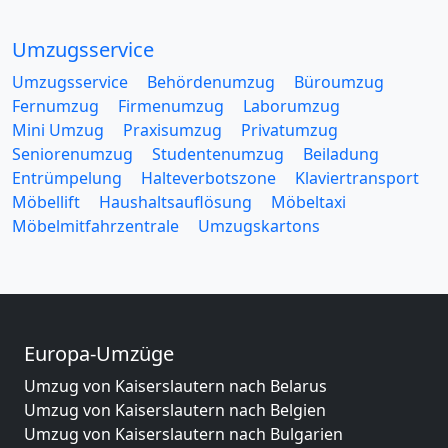
Umzugsservice
Umzugsservice
Behördenumzug
Büroumzug
Fernumzug
Firmenumzug
Laborumzug
Mini Umzug
Praxisumzug
Privatumzug
Seniorenumzug
Studentenumzug
Beiladung
Entrümpelung
Halteverbotszone
Klaviertransport
Möbellift
Haushaltsauflösung
Möbeltaxi
Möbelmitfahrzentrale
Umzugskartons
Europa-Umzüge
Umzug von Kaiserslautern nach Belarus
Umzug von Kaiserslautern nach Belgien
Umzug von Kaiserslautern nach Bulgarien