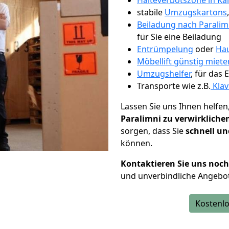
Halteverbotszone in Ka
stabile
Umzugskartons
Beiladung nach Paralim
für Sie eine Beiladung
Entrümpelung
oder
Hau
Möbellift günstig miete
Umzugshelfer
, für das
Transporte wie z.B.
Klav
Lassen Sie uns Ihnen helfen
Paralimni zu verwirkliche
sorgen, dass Sie
schnell un
können.
Kontaktieren Sie uns noc
und unverbindliche Angebot
Kostenlo