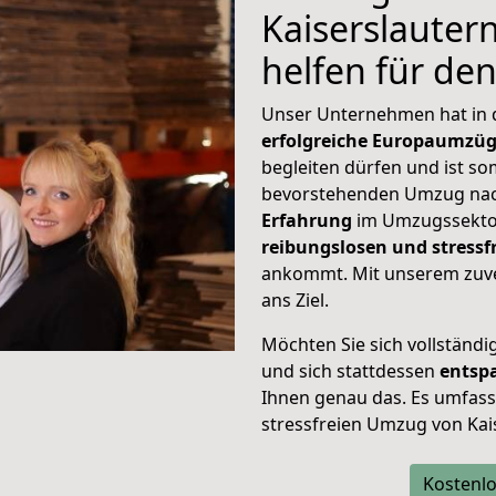
Kaiserslautern
helfen für de
Unser Unternehmen hat in
erfolgreiche Europaumzü
begleiten dürfen und ist so
bevorstehenden Umzug nac
Erfahrung
im Umzugssektor
reibungslosen und stressf
ankommt. Mit unserem zuve
ans Ziel.
Möchten Sie sich vollständ
und sich stattdessen
entsp
Ihnen genau das. Es umfasst 
stressfreien Umzug von Kai
Kostenlo