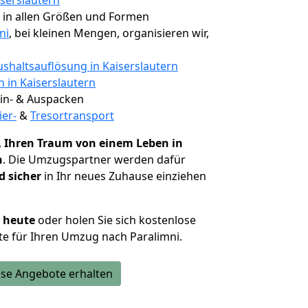
iserslautern
, in allen Größen und Formen
ni
, bei kleinen Mengen, organisieren wir,
shaltsauflösung in Kaiserslautern
n in Kaiserslautern
 Ein- & Auspacken
ier-
&
Tresortransport
,
Ihren Traum von einem Leben in
n
. Die Umzugspartner werden dafür
d sicher
in Ihr neues Zuhause einziehen
h heute
oder holen Sie sich kostenlose
e für Ihren Umzug nach Paralimni.
se Angebote erhalten