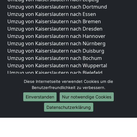
Umzug von Kaiserslautern nach Dortmund
Umzug von Kaiserslautern nach Essen
Umzug von Kaiserslautern nach Bremen
Umzug von Kaiserslautern nach Dresden
Umzug von Kaiserslautern nach Hannover
Umzug von Kaiserslautern nach Nürnberg
Umzug von Kaiserslautern nach Duisburg
Umzug von Kaiserslautern nach Bochum
Umzug von Kaiserslautern nach Wuppertal
Umzug von Kaiserslautern nach Bielefeld
Umzug von Kaiserslautern nach Bonn
Diese Internetseite verwendet Cookies um die
Umzug von Kaiserslautern nach Münster
Benutzerfreundlichkeit zu verbessern.
Einverstanden
Nur notwendige Cookies
Internationale-Umzüge
Datenschutzerklärung
Umzug von Kaiserslautern nach Brasilien
Umzug von Kaiserslautern nach Brunei Darussalam
Umzug von Kaiserslautern nach Burkina Faso
Umzug von Kaiserslautern nach Burundi