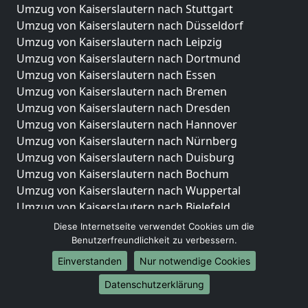
Umzug von Kaiserslautern nach Stuttgart
Umzug von Kaiserslautern nach Düsseldorf
Umzug von Kaiserslautern nach Leipzig
Umzug von Kaiserslautern nach Dortmund
Umzug von Kaiserslautern nach Essen
Umzug von Kaiserslautern nach Bremen
Umzug von Kaiserslautern nach Dresden
Umzug von Kaiserslautern nach Hannover
Umzug von Kaiserslautern nach Nürnberg
Umzug von Kaiserslautern nach Duisburg
Umzug von Kaiserslautern nach Bochum
Umzug von Kaiserslautern nach Wuppertal
Umzug von Kaiserslautern nach Bielefeld
Umzug von Kaiserslautern nach Bonn
Diese Internetseite verwendet Cookies um die
Umzug von Kaiserslautern nach Münster
Benutzerfreundlichkeit zu verbessern.
Einverstanden
Nur notwendige Cookies
Internationale-Umzüge
Datenschutzerklärung
Umzug von Kaiserslautern nach Brasilien
Umzug von Kaiserslautern nach Brunei Darussalam