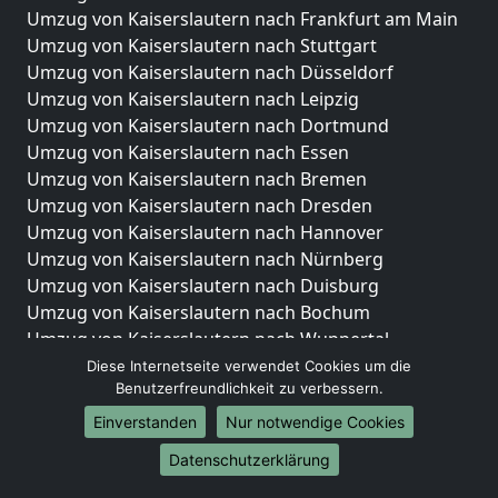
Umzug von Kaiserslautern nach Frankfurt am Main
Umzug von Kaiserslautern nach Stuttgart
Umzug von Kaiserslautern nach Düsseldorf
Umzug von Kaiserslautern nach Leipzig
Umzug von Kaiserslautern nach Dortmund
Umzug von Kaiserslautern nach Essen
Umzug von Kaiserslautern nach Bremen
Umzug von Kaiserslautern nach Dresden
Umzug von Kaiserslautern nach Hannover
Umzug von Kaiserslautern nach Nürnberg
Umzug von Kaiserslautern nach Duisburg
Umzug von Kaiserslautern nach Bochum
Umzug von Kaiserslautern nach Wuppertal
Umzug von Kaiserslautern nach Bielefeld
Diese Internetseite verwendet Cookies um die
Benutzerfreundlichkeit zu verbessern.
Umzug von Kaiserslautern nach Bonn
Umzug von Kaiserslautern nach Münster
Einverstanden
Nur notwendige Cookies
Internationale-Umzüge
Datenschutzerklärung