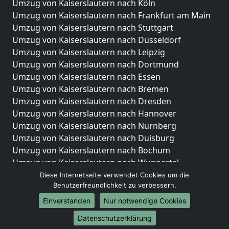
Umzug von Kaiserslautern nach Köln
Umzug von Kaiserslautern nach Frankfurt am Main
Umzug von Kaiserslautern nach Stuttgart
Umzug von Kaiserslautern nach Düsseldorf
Umzug von Kaiserslautern nach Leipzig
Umzug von Kaiserslautern nach Dortmund
Umzug von Kaiserslautern nach Essen
Umzug von Kaiserslautern nach Bremen
Umzug von Kaiserslautern nach Dresden
Umzug von Kaiserslautern nach Hannover
Umzug von Kaiserslautern nach Nürnberg
Umzug von Kaiserslautern nach Duisburg
Umzug von Kaiserslautern nach Bochum
Umzug von Kaiserslautern nach Wuppertal
Umzug von Kaiserslautern nach Bielefeld
Diese Internetseite verwendet Cookies um die
Benutzerfreundlichkeit zu verbessern.
Umzug von Kaiserslautern nach Bonn
Umzug von Kaiserslautern nach Münster
Einverstanden
Nur notwendige Cookies
Internationale-Umzüge
Datenschutzerklärung