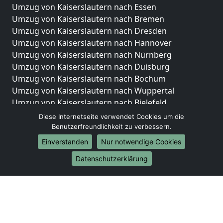
Umzug von Kaiserslautern nach Essen
Umzug von Kaiserslautern nach Bremen
Umzug von Kaiserslautern nach Dresden
Umzug von Kaiserslautern nach Hannover
Umzug von Kaiserslautern nach Nürnberg
Umzug von Kaiserslautern nach Duisburg
Umzug von Kaiserslautern nach Bochum
Umzug von Kaiserslautern nach Wuppertal
Umzug von Kaiserslautern nach Bielefeld
Umzug von Kaiserslautern nach Bonn
Diese Internetseite verwendet Cookies um die
Umzug von Kaiserslautern nach Münster
Benutzerfreundlichkeit zu verbessern.
Einverstanden
Nur notwendige Cookies
Internationale-Umzüge
Datenschutzerklärung
Umzug von Kaiserslautern nach Brasilien
Umzug von Kaiserslautern nach Brunei Darussalam
Umzug von Kaiserslautern nach Burkina Faso
Umzug von Kaiserslautern nach Burundi
Umzug von Kaiserslautern nach Chile
Umzug von Kaiserslautern nach China