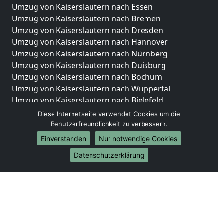
Umzug von Kaiserslautern nach Essen
Umzug von Kaiserslautern nach Bremen
Umzug von Kaiserslautern nach Dresden
Umzug von Kaiserslautern nach Hannover
Umzug von Kaiserslautern nach Nürnberg
Umzug von Kaiserslautern nach Duisburg
Umzug von Kaiserslautern nach Bochum
Umzug von Kaiserslautern nach Wuppertal
Umzug von Kaiserslautern nach Bielefeld
Umzug von Kaiserslautern nach Bonn
Diese Internetseite verwendet Cookies um die
Umzug von Kaiserslautern nach Münster
Benutzerfreundlichkeit zu verbessern.
Einverstanden
Nur notwendige Cookies
Internationale-Umzüge
Datenschutzerklärung
Umzug von Kaiserslautern nach Brasilien
Umzug von Kaiserslautern nach Brunei Darussalam
Umzug von Kaiserslautern nach Burkina Faso
Umzug von Kaiserslautern nach Burundi
Umzug von Kaiserslautern nach Chile
Umzug von Kaiserslautern nach China