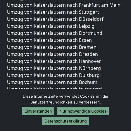
Umzug von Kaiserslautern nach Frankfurt am Main
Umzug von Kaiserslautern nach Stuttgart
Umzug von Kaiserslautern nach Düsseldorf
Umzug von Kaiserslautern nach Leipzig
Umzug von Kaiserslautern nach Dortmund
Umzug von Kaiserslautern nach Essen
Umzug von Kaiserslautern nach Bremen
Umzug von Kaiserslautern nach Dresden
Umzug von Kaiserslautern nach Hannover
Umzug von Kaiserslautern nach Nürnberg
Umzug von Kaiserslautern nach Duisburg
Umzug von Kaiserslautern nach Bochum
Umzug von Kaiserslautern nach Wuppertal
Umzug von Kaiserslautern nach Bielefeld
Diese Internetseite verwendet Cookies um die
Benutzerfreundlichkeit zu verbessern.
Umzug von Kaiserslautern nach Bonn
Umzug von Kaiserslautern nach Münster
Einverstanden
Nur notwendige Cookies
Internationale-Umzüge
Datenschutzerklärung