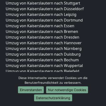
Umzug von Kaiserslautern nach Stuttgart
Umzug von Kaiserslautern nach Düsseldorf
Umzug von Kaiserslautern nach Leipzig
Umzug von Kaiserslautern nach Dortmund
Umzug von Kaiserslautern nach Essen
Umzug von Kaiserslautern nach Bremen
Umzug von Kaiserslautern nach Dresden
Umzug von Kaiserslautern nach Hannover
Umzug von Kaiserslautern nach Nürnberg
Umzug von Kaiserslautern nach Duisburg
Umzug von Kaiserslautern nach Bochum
Umzug von Kaiserslautern nach Wuppertal
Umzug von Kaiserslautern nach Bielefeld
Umzug von Kaiserslautern nach Bonn
Diese Internetseite verwendet Cookies um die
Umzug von Kaiserslautern nach Münster
Benutzerfreundlichkeit zu verbessern.
Einverstanden
Nur notwendige Cookies
Internationale-Umzüge
Datenschutzerklärung
Umzug von Kaiserslautern nach Brasilien
Umzug von Kaiserslautern nach Brunei Darussalam