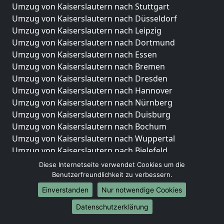
Umzug von Kaiserslautern nach Stuttgart
Umzug von Kaiserslautern nach Düsseldorf
Umzug von Kaiserslautern nach Leipzig
Umzug von Kaiserslautern nach Dortmund
Umzug von Kaiserslautern nach Essen
Umzug von Kaiserslautern nach Bremen
Umzug von Kaiserslautern nach Dresden
Umzug von Kaiserslautern nach Hannover
Umzug von Kaiserslautern nach Nürnberg
Umzug von Kaiserslautern nach Duisburg
Umzug von Kaiserslautern nach Bochum
Umzug von Kaiserslautern nach Wuppertal
Umzug von Kaiserslautern nach Bielefeld
Umzug von Kaiserslautern nach Bonn
Diese Internetseite verwendet Cookies um die
Umzug von Kaiserslautern nach Münster
Benutzerfreundlichkeit zu verbessern.
Einverstanden
Nur notwendige Cookies
Internationale-Umzüge
Datenschutzerklärung
Umzug von Kaiserslautern nach Brasilien
Umzug von Kaiserslautern nach Brunei Darussalam