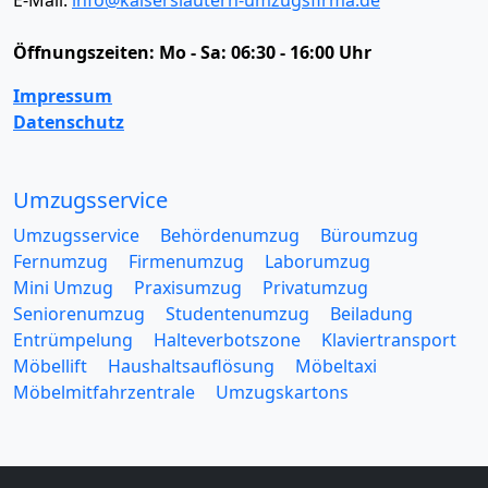
E-Mail:
info@kaiserslautern-umzugsfirma.de
Öffnungszeiten:
Mo - Sa: 06:30 - 16:00 Uhr
Impressum
Datenschutz
Umzugsservice
Umzugsservice
Behördenumzug
Büroumzug
Fernumzug
Firmenumzug
Laborumzug
Mini Umzug
Praxisumzug
Privatumzug
Seniorenumzug
Studentenumzug
Beiladung
Entrümpelung
Halteverbotszone
Klaviertransport
Möbellift
Haushaltsauflösung
Möbeltaxi
Möbelmitfahrzentrale
Umzugskartons