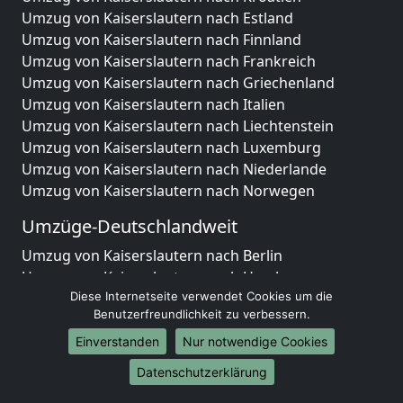
Umzug von Kaiserslautern nach Estland
Umzug von Kaiserslautern nach Finnland
Umzug von Kaiserslautern nach Frankreich
Umzug von Kaiserslautern nach Griechenland
Umzug von Kaiserslautern nach Italien
Umzug von Kaiserslautern nach Liechtenstein
Umzug von Kaiserslautern nach Luxemburg
Umzug von Kaiserslautern nach Niederlande
Umzug von Kaiserslautern nach Norwegen
Umzüge-Deutschlandweit
Umzug von Kaiserslautern nach Berlin
Umzug von Kaiserslautern nach Hamburg
Diese Internetseite verwendet Cookies um die
Umzug von Kaiserslautern nach München
Benutzerfreundlichkeit zu verbessern.
Umzug von Kaiserslautern nach Köln
Umzug von Kaiserslautern nach Frankfurt am Main
Einverstanden
Nur notwendige Cookies
Umzug von Kaiserslautern nach Stuttgart
Datenschutzerklärung
Umzug von Kaiserslautern nach Düsseldorf