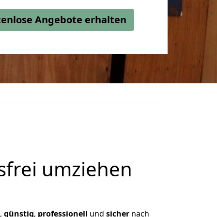
stenlose Angebote erhalten
frei umziehen
n,
günstig
,
professionell
und
sicher
nach