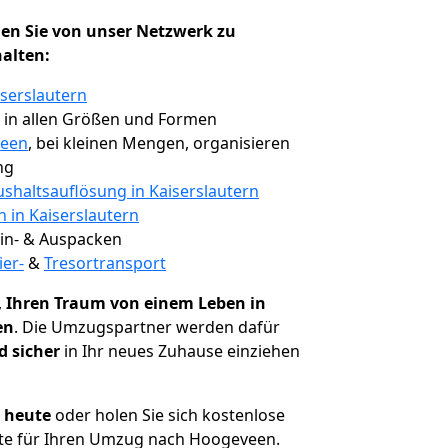
en Sie von unser Netzwerk zu
halten:
iserslautern
, in allen Größen und Formen
veen
, bei kleinen Mengen, organisieren
ng
shaltsauflösung in Kaiserslautern
n in Kaiserslautern
 Ein- & Auspacken
ier-
&
Tresortransport
,
Ihren Traum von einem Leben in
en
. Die Umzugspartner werden dafür
d sicher
in Ihr neues Zuhause einziehen
h heute
oder holen Sie sich kostenlose
te für Ihren Umzug nach Hoogeveen.