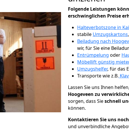
Folgende Leistungen könn
erschwinglichen Preise er
Halteverbotszone in Ka
stabile
Umzugskartons
Beiladung nach Hooge
wir, für Sie eine Beiladu
Entrümpelung
oder
Hau
Möbellift günstig miete
Umzugshelfer
, für das
Transporte wie z.B.
Klav
Lassen Sie uns Ihnen helfen
Hoogeveen zu verwirklich
sorgen, dass Sie
schnell un
können.
Kontaktieren Sie uns noc
und unverbindliche Angebo