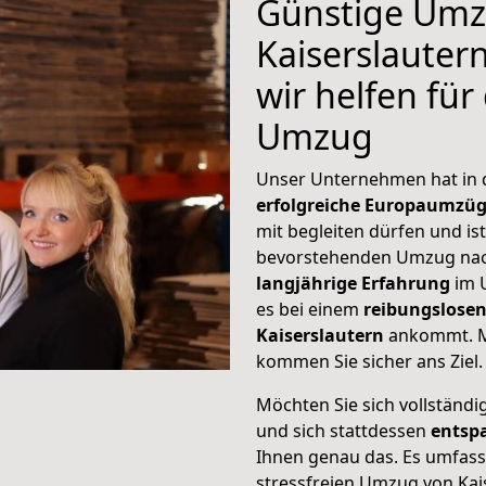
Günstige Umz
Kaiserslauter
wir helfen für
Umzug
Unser Unternehmen hat in
erfolgreiche Europaumzü
mit begleiten dürfen und ist
bevorstehenden Umzug nac
langjährige Erfahrung
im 
es bei einem
reibungslosen
Kaiserslautern
ankommt. M
kommen Sie sicher ans Ziel.
Möchten Sie sich vollständ
und sich stattdessen
entsp
Ihnen genau das. Es umfasst 
stressfreien Umzug von Ka