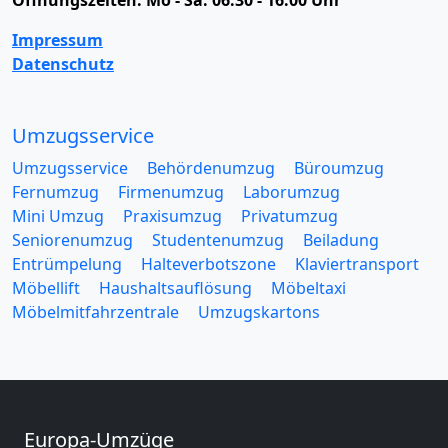
Öffnungszeiten:
Mo - Sa: 06:30 - 16:00 Uhr
Impressum
Datenschutz
Umzugsservice
Umzugsservice
Behördenumzug
Büroumzug
Fernumzug
Firmenumzug
Laborumzug
Mini Umzug
Praxisumzug
Privatumzug
Seniorenumzug
Studentenumzug
Beiladung
Entrümpelung
Halteverbotszone
Klaviertransport
Möbellift
Haushaltsauflösung
Möbeltaxi
Möbelmitfahrzentrale
Umzugskartons
Europa-Umzüge