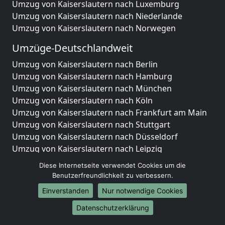
Umzug von Kaiserslautern nach Luxemburg
Umzug von Kaiserslautern nach Niederlande
Umzug von Kaiserslautern nach Norwegen
Umzüge-Deutschlandweit
Umzug von Kaiserslautern nach Berlin
Umzug von Kaiserslautern nach Hamburg
Umzug von Kaiserslautern nach München
Umzug von Kaiserslautern nach Köln
Umzug von Kaiserslautern nach Frankfurt am Main
Umzug von Kaiserslautern nach Stuttgart
Umzug von Kaiserslautern nach Düsseldorf
Umzug von Kaiserslautern nach Leipzig
Umzug von Kaiserslautern nach Dortmund
Diese Internetseite verwendet Cookies um die
Umzug von Kaiserslautern nach Essen
Benutzerfreundlichkeit zu verbessern.
Umzug von Kaiserslautern nach Bremen
Einverstanden
Nur notwendige Cookies
Umzug von Kaiserslautern nach Dresden
Datenschutzerklärung
Umzug von Kaiserslautern nach Hannover
Umzug von Kaiserslautern nach Nürnberg