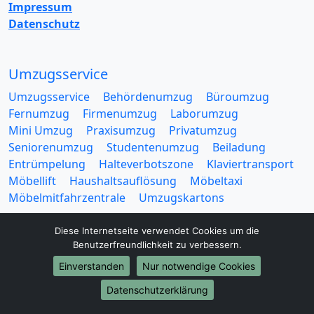
Impressum
Datenschutz
Umzugsservice
Umzugsservice
Behördenumzug
Büroumzug
Fernumzug
Firmenumzug
Laborumzug
Mini Umzug
Praxisumzug
Privatumzug
Seniorenumzug
Studentenumzug
Beiladung
Entrümpelung
Halteverbotszone
Klaviertransport
Möbellift
Haushaltsauflösung
Möbeltaxi
Möbelmitfahrzentrale
Umzugskartons
Diese Internetseite verwendet Cookies um die
Benutzerfreundlichkeit zu verbessern.
Einverstanden
Nur notwendige Cookies
Europa-Umzüge
Datenschutzerklärung
Umzug von Kaiserslautern nach Belarus