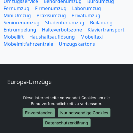
Umzugsservice
Behördenumzug
Büroumzug
Fernumzug
Firmenumzug
Laborumzug
Mini Umzug
Praxisumzug
Privatumzug
Seniorenumzug
Studentenumzug
Beiladung
Entrümpelung
Halteverbotszone
Klaviertransport
Möbellift
Haushaltsauflösung
Möbeltaxi
Möbelmitfahrzentrale
Umzugskartons
Europa-Umzüge
Umzug von Kaiserslautern nach Belarus
Diese Internetseite verwendet Cookies um die
Umzug von Kaiserslautern nach Belgien
Benutzerfreundlichkeit zu verbessern.
Umzug von Kaiserslautern nach Bulgarien
Umzug von Kaiserslautern nach Dänemark
Einverstanden
Nur notwendige Cookies
Umzug von Kaiserslautern nach England
Datenschutzerklärung
Umzug von Kaiserslautern nach Portugal