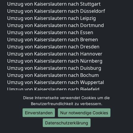
Umzug von Kaiserslautern nach Stuttgart
Umzug von Kaiserslautern nach Düsseldorf
Umzug von Kaiserslautern nach Leipzig
Umzug von Kaiserslautern nach Dortmund
Umzug von Kaiserslautern nach Essen
Umzug von Kaiserslautern nach Bremen
Umzug von Kaiserslautern nach Dresden
Umzug von Kaiserslautern nach Hannover
Umzug von Kaiserslautern nach Nürnberg
Umzug von Kaiserslautern nach Duisburg
Umzug von Kaiserslautern nach Bochum
Umzug von Kaiserslautern nach Wuppertal
Umzug von Kaiserslautern nach Bielefeld
Umzug von Kaiserslautern nach Bonn
Diese Internetseite verwendet Cookies um die
Umzug von Kaiserslautern nach Münster
Benutzerfreundlichkeit zu verbessern.
Einverstanden
Nur notwendige Cookies
Internationale-Umzüge
Datenschutzerklärung
Umzug von Kaiserslautern nach Brasilien
Umzug von Kaiserslautern nach Brunei Darussalam