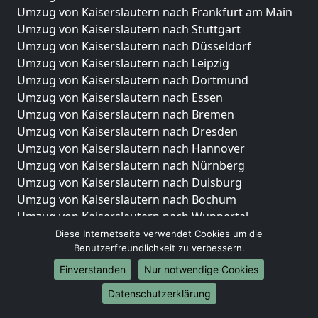
Umzug von Kaiserslautern nach Frankfurt am Main
Umzug von Kaiserslautern nach Stuttgart
Umzug von Kaiserslautern nach Düsseldorf
Umzug von Kaiserslautern nach Leipzig
Umzug von Kaiserslautern nach Dortmund
Umzug von Kaiserslautern nach Essen
Umzug von Kaiserslautern nach Bremen
Umzug von Kaiserslautern nach Dresden
Umzug von Kaiserslautern nach Hannover
Umzug von Kaiserslautern nach Nürnberg
Umzug von Kaiserslautern nach Duisburg
Umzug von Kaiserslautern nach Bochum
Umzug von Kaiserslautern nach Wuppertal
Umzug von Kaiserslautern nach Bielefeld
Diese Internetseite verwendet Cookies um die
Benutzerfreundlichkeit zu verbessern.
Umzug von Kaiserslautern nach Bonn
Umzug von Kaiserslautern nach Münster
Einverstanden
Nur notwendige Cookies
Internationale-Umzüge
Datenschutzerklärung