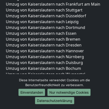
Umzug von Kaiserslautern nach Frankfurt am Main
Umzug von Kaiserslautern nach Stuttgart
Umzug von Kaiserslautern nach Düsseldorf
Umzug von Kaiserslautern nach Leipzig
Umzug von Kaiserslautern nach Dortmund
Umzug von Kaiserslautern nach Essen
Umzug von Kaiserslautern nach Bremen
Umzug von Kaiserslautern nach Dresden
Umzug von Kaiserslautern nach Hannover
Umzug von Kaiserslautern nach Nürnberg
Umzug von Kaiserslautern nach Duisburg
Umzug von Kaiserslautern nach Bochum
Umzug von Kaiserslautern nach Wuppertal
Umzug von Kaiserslautern nach Bielefeld
Diese Internetseite verwendet Cookies um die
Benutzerfreundlichkeit zu verbessern.
Umzug von Kaiserslautern nach Bonn
Umzug von Kaiserslautern nach Münster
Einverstanden
Nur notwendige Cookies
Internationale-Umzüge
Datenschutzerklärung