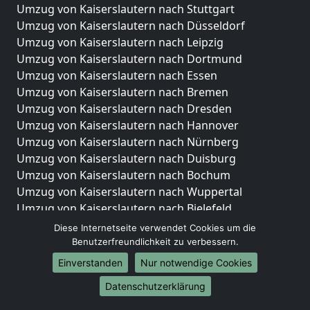
Umzug von Kaiserslautern nach Stuttgart
Umzug von Kaiserslautern nach Düsseldorf
Umzug von Kaiserslautern nach Leipzig
Umzug von Kaiserslautern nach Dortmund
Umzug von Kaiserslautern nach Essen
Umzug von Kaiserslautern nach Bremen
Umzug von Kaiserslautern nach Dresden
Umzug von Kaiserslautern nach Hannover
Umzug von Kaiserslautern nach Nürnberg
Umzug von Kaiserslautern nach Duisburg
Umzug von Kaiserslautern nach Bochum
Umzug von Kaiserslautern nach Wuppertal
Umzug von Kaiserslautern nach Bielefeld
Umzug von Kaiserslautern nach Bonn
Diese Internetseite verwendet Cookies um die
Umzug von Kaiserslautern nach Münster
Benutzerfreundlichkeit zu verbessern.
Einverstanden
Nur notwendige Cookies
Internationale-Umzüge
Datenschutzerklärung
Umzug von Kaiserslautern nach Brasilien
Umzug von Kaiserslautern nach Brunei Darussalam