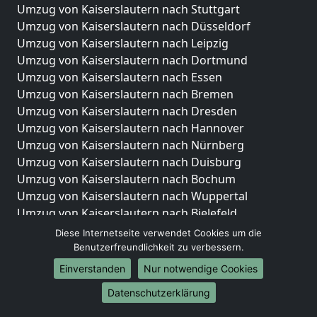
Umzug von Kaiserslautern nach Stuttgart
Umzug von Kaiserslautern nach Düsseldorf
Umzug von Kaiserslautern nach Leipzig
Umzug von Kaiserslautern nach Dortmund
Umzug von Kaiserslautern nach Essen
Umzug von Kaiserslautern nach Bremen
Umzug von Kaiserslautern nach Dresden
Umzug von Kaiserslautern nach Hannover
Umzug von Kaiserslautern nach Nürnberg
Umzug von Kaiserslautern nach Duisburg
Umzug von Kaiserslautern nach Bochum
Umzug von Kaiserslautern nach Wuppertal
Umzug von Kaiserslautern nach Bielefeld
Umzug von Kaiserslautern nach Bonn
Diese Internetseite verwendet Cookies um die
Umzug von Kaiserslautern nach Münster
Benutzerfreundlichkeit zu verbessern.
Einverstanden
Nur notwendige Cookies
Internationale-Umzüge
Datenschutzerklärung
Umzug von Kaiserslautern nach Brasilien
Umzug von Kaiserslautern nach Brunei Darussalam