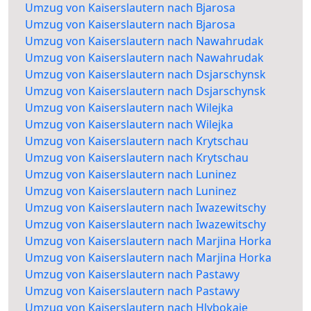
Umzug von Kaiserslautern nach Bjarosa
Umzug von Kaiserslautern nach Bjarosa
Umzug von Kaiserslautern nach Nawahrudak
Umzug von Kaiserslautern nach Nawahrudak
Umzug von Kaiserslautern nach Dsjarschynsk
Umzug von Kaiserslautern nach Dsjarschynsk
Umzug von Kaiserslautern nach Wilejka
Umzug von Kaiserslautern nach Wilejka
Umzug von Kaiserslautern nach Krytschau
Umzug von Kaiserslautern nach Krytschau
Umzug von Kaiserslautern nach Luninez
Umzug von Kaiserslautern nach Luninez
Umzug von Kaiserslautern nach Iwazewitschy
Umzug von Kaiserslautern nach Iwazewitschy
Umzug von Kaiserslautern nach Marjina Horka
Umzug von Kaiserslautern nach Marjina Horka
Umzug von Kaiserslautern nach Pastawy
Umzug von Kaiserslautern nach Pastawy
Umzug von Kaiserslautern nach Hlybokaje