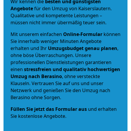
Wir kennen die
besten und günstigsten
Angebote
für den Umzug von Kaiserslautern.
Qualitative und kompetente Leistungen –
müssen nicht immer übermäßig teuer sein.
Mit unserem einfachen
Online-Formular
können
Sie innerhalb weniger Minuten Angebote
erhalten und Ihr
Umzugsbudget
genau
planen
,
ohne böse Überraschungen. Unsere
professionellen Dienstleistungen garantieren
einen
stressfreien und qualitativ hochwertigen
Umzug nach Berasino
, ohne versteckte
Klauseln. Vertrauen Sie auf uns und unser
Netzwerk und genießen Sie den Umzug nach
Berasino ohne Sorgen.
Füllen Sie jetzt das Formular aus
und erhalten
Sie kostenlose Angebote.