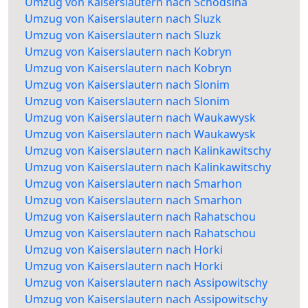
Umzug von Kaiserslautern nach Schodsina
Umzug von Kaiserslautern nach Sluzk
Umzug von Kaiserslautern nach Sluzk
Umzug von Kaiserslautern nach Kobryn
Umzug von Kaiserslautern nach Kobryn
Umzug von Kaiserslautern nach Slonim
Umzug von Kaiserslautern nach Slonim
Umzug von Kaiserslautern nach Waukawysk
Umzug von Kaiserslautern nach Waukawysk
Umzug von Kaiserslautern nach Kalinkawitschy
Umzug von Kaiserslautern nach Kalinkawitschy
Umzug von Kaiserslautern nach Smarhon
Umzug von Kaiserslautern nach Smarhon
Umzug von Kaiserslautern nach Rahatschou
Umzug von Kaiserslautern nach Rahatschou
Umzug von Kaiserslautern nach Horki
Umzug von Kaiserslautern nach Horki
Umzug von Kaiserslautern nach Assipowitschy
Umzug von Kaiserslautern nach Assipowitschy