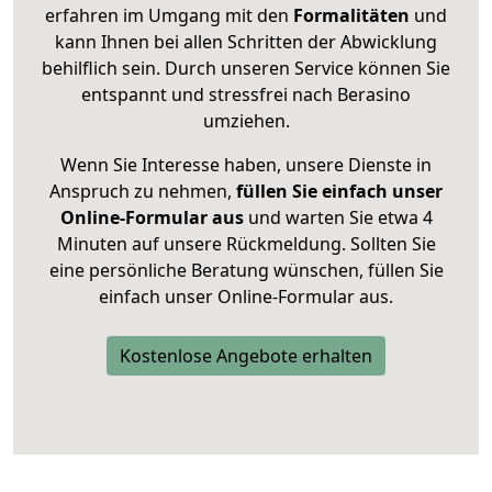
erfahren im Umgang mit den
Formalitäten
und
kann Ihnen bei allen Schritten der Abwicklung
behilflich sein. Durch unseren Service können Sie
entspannt und stressfrei nach Berasino
umziehen.
Wenn Sie Interesse haben, unsere Dienste in
Anspruch zu nehmen,
füllen Sie einfach unser
Online-Formular aus
und warten Sie etwa 4
Minuten auf unsere Rückmeldung. Sollten Sie
eine persönliche Beratung wünschen, füllen Sie
einfach unser Online-Formular aus.
Kostenlose Angebote erhalten