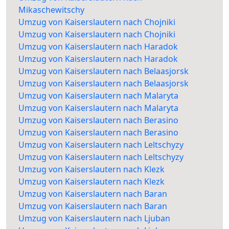
Mikaschewitschy
Umzug von Kaiserslautern nach Chojniki
Umzug von Kaiserslautern nach Chojniki
Umzug von Kaiserslautern nach Haradok
Umzug von Kaiserslautern nach Haradok
Umzug von Kaiserslautern nach Belaasjorsk
Umzug von Kaiserslautern nach Belaasjorsk
Umzug von Kaiserslautern nach Malaryta
Umzug von Kaiserslautern nach Malaryta
Umzug von Kaiserslautern nach Berasino
Umzug von Kaiserslautern nach Berasino
Umzug von Kaiserslautern nach Leltschyzy
Umzug von Kaiserslautern nach Leltschyzy
Umzug von Kaiserslautern nach Klezk
Umzug von Kaiserslautern nach Klezk
Umzug von Kaiserslautern nach Baran
Umzug von Kaiserslautern nach Baran
Umzug von Kaiserslautern nach Ljuban