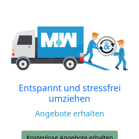
Entspannt und stressfrei
umziehen
Angebote erhalten
Kostenlose Angebote erhalten