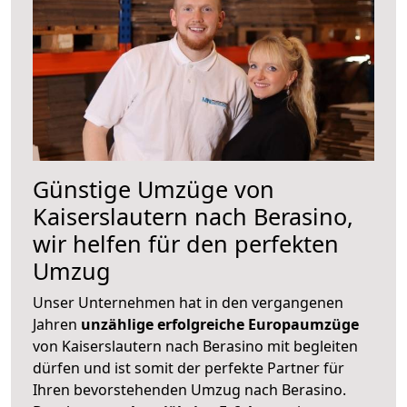
Günstige Umzüge von
Kaiserslautern nach Berasino,
wir helfen für den perfekten
Umzug
Unser Unternehmen hat in den vergangenen
Jahren
unzählige erfolgreiche Europaumzüge
von Kaiserslautern nach Berasino mit begleiten
dürfen und ist somit der perfekte Partner für
Ihren bevorstehenden Umzug nach Berasino.