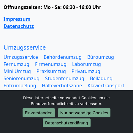
Öffnungszeiten:
Mo - Sa: 06:30 - 16:00 Uhr
Impressum
Datenschutz
Umzugsservice
Umzugsservice
Behördenumzug
Büroumzug
Fernumzug
Firmenumzug
Laborumzug
Mini Umzug
Praxisumzug
Privatumzug
Seniorenumzug
Studentenumzug
Beiladung
Entrümpelung
Halteverbotszone
Klaviertransport
Möbellift
Haushaltsauflösung
Möbeltaxi
Diese Internetseite verwendet Cookies um die
Möbelmitfahrzentrale
Umzugskartons
Benutzerfreundlichkeit zu verbessern.
Einverstanden
Nur notwendige Cookies
Datenschutzerklärung