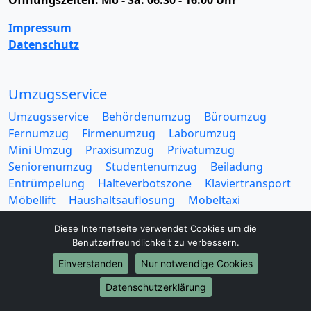
Öffnungszeiten:
Mo - Sa: 06:30 - 16:00 Uhr
Impressum
Datenschutz
Umzugsservice
Umzugsservice
Behördenumzug
Büroumzug
Fernumzug
Firmenumzug
Laborumzug
Mini Umzug
Praxisumzug
Privatumzug
Seniorenumzug
Studentenumzug
Beiladung
Entrümpelung
Halteverbotszone
Klaviertransport
Möbellift
Haushaltsauflösung
Möbeltaxi
Möbelmitfahrzentrale
Umzugskartons
Diese Internetseite verwendet Cookies um die
Benutzerfreundlichkeit zu verbessern.
Einverstanden
Nur notwendige Cookies
Datenschutzerklärung
Europa-Umzüge